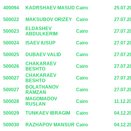
400094
KADRSHAEV MASUD
Cairo
25.07.2
500022
MAKSUBOV ORIZEY
Cairo
27.07.2
ELDASHEV
500023
Cairo
27.07.2
ABDULKERIM
500024
ISAEV IUSUP
Cairo
27.07.2
500025
DUBAEV VALID
Cairo
27.07.2
CHAKARAEV
500026
Cairo
27.07.2
BESHTO
CHAKARAEV
500027
Cairo
27.07.2
BESHTO
BOLATHANOV
500027
Cairo
27.07.2
RAMZAN
MAGOMADOV
500028
Cairo
11.12.2
RUSLAN
500029
TUNKAEV IBRAGIM
Cairo
04.12.2
500030
RAZHAPOV MANSUR
Cairo
04.12.2