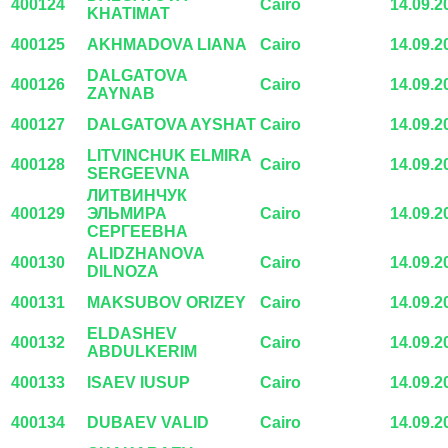
400124
Cairo
14.09.2
KHATIMAT
400125
AKHMADOVA LIANA
Cairo
14.09.2
DALGATOVA
400126
Cairo
14.09.2
ZAYNAB
400127
DALGATOVA AYSHAT
Cairo
14.09.2
LITVINCHUK ELMIRA
400128
Cairo
14.09.2
SERGEEVNA
ЛИТВИНЧУК
400129
ЭЛЬМИРА
Cairo
14.09.2
СЕРГЕЕВНА
ALIDZHANOVA
400130
Cairo
14.09.2
DILNOZA
400131
MAKSUBOV ORIZEY
Cairo
14.09.2
ELDASHEV
400132
Cairo
14.09.2
ABDULKERIM
400133
ISAEV IUSUP
Cairo
14.09.2
400134
DUBAEV VALID
Cairo
14.09.2