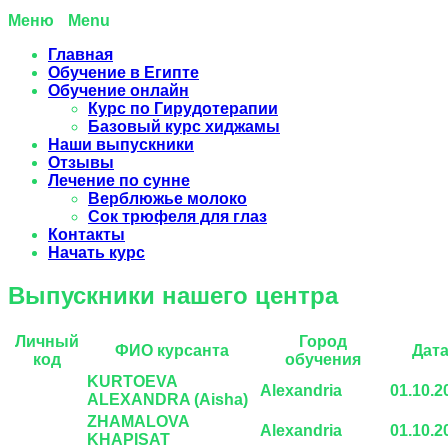
Menu
Главная
Обучение в Египте
Обучение онлайн
Курс по Гирудотерапии
Базовый курс хиджамы
Наши выпускники
Отзывы
Лечение по сунне
Верблюжье молоко
Сок трюфеля для глаз
Контакты
Начать курс
Выпускники нашего центра
Личный
Город
ФИО курсанта
Дат
код
обучения
KURTOEVA
Alexandria
01.10.2
ALEXANDRA (Aisha)
ZHAMALOVA
Alexandria
01.10.2
KHAPISAT