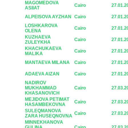
MAGOMEDOVA
Cairo
27.01.2
ASIIAT
ALPEISOVA AYZHAN
Cairo
27.01.2
LOSHKAROVA
Cairo
27.01.2
OLENA
KUZHAEVA
Cairo
27.01.2
ZULEYKHA
KHACHUKAEVA
Cairo
27.01.2
MALIKA
MANTAEVA MILANA
Cairo
27.01.2
ADAEVA AIZAN
Cairo
27.01.2
NADIROV
MUKHAMMAD
Cairo
27.03.2
KHASANOVICH
MEJIDOVA PETIMAT
Cairo
27.03.2
HASAMBEKOVNA
SULEQMANOVA
Cairo
27.03.2
ZARA HUSEQNOVNA
MINNEKHANOVA
GULINA
Cairo
27.03.2