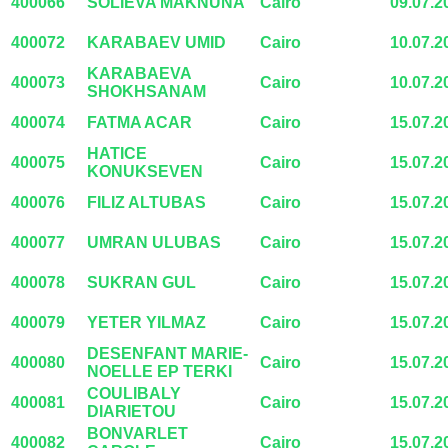
400066
SOLIEVA MAKNUNA
Cairo
09.07.2
400072
KARABAEV UMID
Cairo
10.07.2
KARABAEVA
400073
Cairo
10.07.2
SHOKHSANAM
400074
FATMA ACAR
Cairo
15.07.2
HATICE
400075
Cairo
15.07.2
KONUKSEVEN
400076
FILIZ ALTUBAS
Cairo
15.07.2
400077
UMRAN ULUBAS
Cairo
15.07.2
400078
SUKRAN GUL
Cairo
15.07.2
400079
YETER YILMAZ
Cairo
15.07.2
DESENFANT MARIE-
400080
Cairo
15.07.2
NOELLE EP TERKI
COULIBALY
400081
Cairo
15.07.2
DIARIETOU
BONVARLET
400082
Cairo
15.07.2