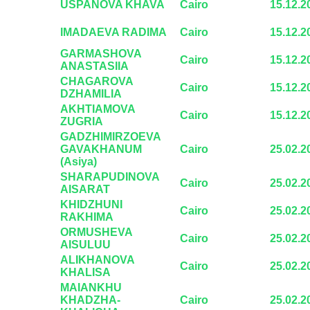
USPANOVA KHAVA
Cairo
15.12.2
IMADAEVA RADIMA
Cairo
15.12.2
GARMASHOVA
Cairo
15.12.2
ANASTASIIA
CHAGAROVA
Cairo
15.12.2
DZHAMILIA
AKHTIAMOVA
Cairo
15.12.2
ZUGRIA
GADZHIMIRZOEVA
GAVAKHANUM
Cairo
25.02.2
(Asiya)
SHARAPUDINOVA
Cairo
25.02.2
AISARAT
KHIDZHUNI
Cairo
25.02.2
RAKHIMA
ORMUSHEVA
Cairo
25.02.2
AISULUU
ALIKHANOVA
Cairo
25.02.2
KHALISA
MAIANKHU
KHADZHA-
Cairo
25.02.2