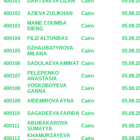
400101
DARTSAEVA LIZAN
Cairo
05.08.2
400102
AZIEVA ZULIKHAN
Cairo
05.08.2
MAME COUMBA
400103
Cairo
05.08.2
DIENG
400104
FILIZ ALTUNBAS
Cairo
05.08.2
DZHAUBATYROVA
400105
Cairo
05.08.2
MILANA
400106
SADULAEVA AMINAT
Cairo
05.08.2
PELEPENKO
400107
Cairo
05.08.2
ANASTASIA
VOSKOBOYEVA
400108
Cairo
05.08.2
GANNA
400109
AIDEMIROVA AYNA
Cairo
05.08.2
400110
SAGADEEVA FARIDA
Cairo
05.08.2
ABUBAKAROVA
400111
Cairo
05.08.2
SUMAYYA
KHAMURZAYEVA
400112
Cairo
05.08.2