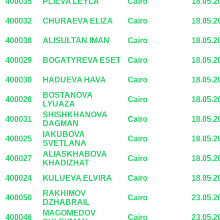
400035
PLIEVA LEYLA
Cairo
18.05.2
400032
CHURAEVA ELIZA
Cairo
18.05.2
400036
ALISULTAN IMAN
Cairo
18.05.2
400029
BOGATYREVA ESET
Cairo
18.05.2
400030
HADUEVA HAVA
Cairo
18.05.2
BOSTANOVA
400026
Cairo
18.05.2
LYUAZA
SHISHKHANOVA
400031
Cairo
18.05.2
DAGMAN
IAKUBOVA
400025
Cairo
18.05.2
SVETLANA
ALIASKHABOVA
400027
Cairo
18.05.2
KHADIZHAT
400024
KULUEVA ELVIRA
Cairo
18.05.2
RAKHIMOV
400050
Cairo
23.05.2
DZHABRAIL
MAGOMEDOV
400046
Cairo
23.05.2