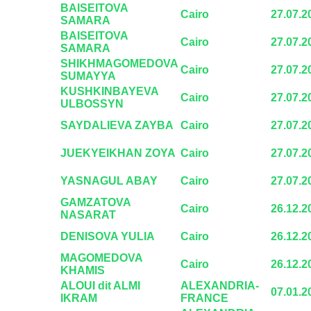
BAISEITOVA
Cairo
27.07.2
SAMARA
BAISEITOVA
Cairo
27.07.2
SAMARA
SHIKHMAGOMEDOVA
Cairo
27.07.2
SUMAYYA
KUSHKINBAYEVA
Cairo
27.07.2
ULBOSSYN
SAYDALIEVA ZAYBA
Cairo
27.07.2
JUEKYEIKHAN ZOYA
Cairo
27.07.2
YASNAGUL ABAY
Cairo
27.07.2
GAMZATOVA
Cairo
26.12.2
NASARAT
DENISOVA YULIA
Cairo
26.12.2
MAGOMEDOVA
Cairo
26.12.2
KHAMIS
ALOUI dit ALMI
ALEXANDRIA-
07.01.2
IKRAM
FRANCE