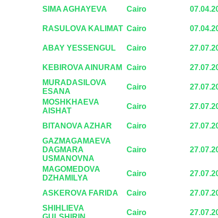
SIMA AGHAYEVA
Cairo
07.04.2
RASULOVA KALIMAT
Cairo
07.04.2
ABAY YESSENGUL
Cairo
27.07.2
KEBIROVA AINURAM
Cairo
27.07.2
MURADASILOVA
Cairo
27.07.2
ESANA
MOSHKHAEVA
Cairo
27.07.2
AISHAT
BITANOVA AZHAR
Cairo
27.07.2
GAZMAGAMAEVA
DAGMARA
Cairo
27.07.2
USMANOVNA
MAGOMEDOVA
Cairo
27.07.2
DZHAMILYA
ASKEROVA FARIDA
Cairo
27.07.2
SHIHLIEVA
Cairo
27.07.2
GULSHIRIN