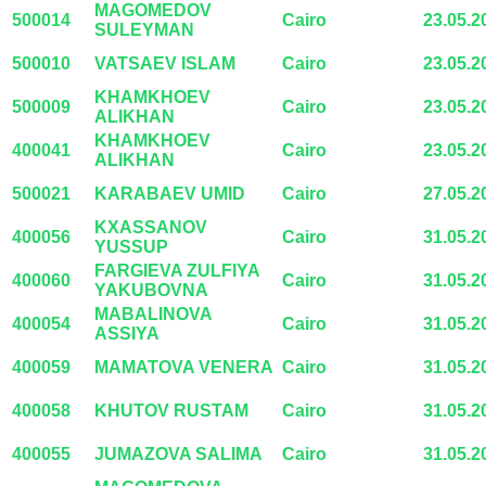
MAGOMEDOV
500014
Cairo
23.05.2
SULEYMAN
500010
VATSAEV ISLAM
Cairo
23.05.2
KHAMKHOEV
500009
Cairo
23.05.2
ALIKHAN
KHAMKHOEV
400041
Cairo
23.05.2
ALIKHAN
500021
KARABAEV UMID
Cairo
27.05.2
KXASSANOV
400056
Cairo
31.05.2
YUSSUP
FARGIEVA ZULFIYA
400060
Cairo
31.05.2
YAKUBOVNA
MABALINOVA
400054
Cairo
31.05.2
ASSIYA
400059
MAMATOVA VENERA
Cairo
31.05.2
400058
KHUTOV RUSTAM
Cairo
31.05.2
400055
JUMAZOVA SALIMA
Cairo
31.05.2