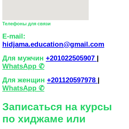
Телефоны для связи
E-mail:
hidjama.education@gmail.com
Для мужчин
+201022505907
|
WhatsАpp ✆
Для женщин
+201120597978
|
WhatsАpp ✆
Записаться на курсы
по хиджаме или