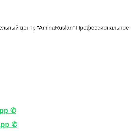
ельный центр “АminaRuslan” Профессиональное
pp ✆
Аpp ✆