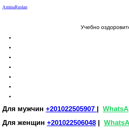
AminaRuslan
Учебно оздоровит
Для мужчин
+201022505907
|
WhatsА
Для женщин
+201022506048
|
Whats